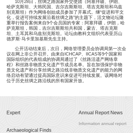
10
月
28
日，丝绸之路国家外交使团（阿塞拜疆、伊朗、
哈萨克斯坦、大韩民国、吉尔吉斯斯坦、塔吉克斯坦和乌兹
别克斯坦）作为网络创始成员参加了开幕式。继“促进和平文
化，促进可持续发展沿着丝绸之路”的主题下，活文物论坛隆
重举行报告案例来自
9
个会员国的专家：阿塞拜疆，伊朗，哈
萨克斯坦，韩国，吉尔吉斯斯坦共和国，蒙古、塔吉克斯
坦、土耳其和乌兹别克斯坦。论坛由教科文组织代表亚历山
德罗斯·马卡里加基斯先生主持。
公开活动结束后，次日，网络管理委员会协调局第一次会
议在网上非公开召开。由来自
ICHCAP
、
IICAS
等
9
个国家和
国际组织的代表组成的协调局通过了《丝路活遗产网络章
程》和丝路非物质文化遗产节成员名单。旨在加强保护非物
质文化遗产和分享丝绸之路沿线非物质文化遗产的能力的网
络启动有望通过提高国际意识来促进可持续发展。该网络对
位于历史丝绸之路沿线的所有国家开放。
Expert
Annual Report News
Information annual report
Archaeological Finds