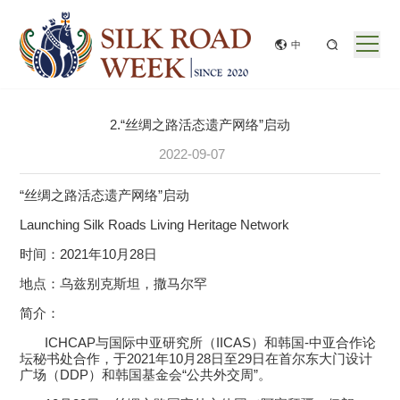
中
2.“丝绸之路活态遗产网络”启动
2022-09-07
“丝绸之路活态遗产网络”启动
Launching Silk Roads Living Heritage Network
时间：
202
1年10月28日
地点：乌兹别克斯坦，撒马尔罕
简介：
ICHCAP
与国际中亚研究所（
IICAS
）和韩国
-
中亚合作论
坛秘书处合作，于
2021
年
10
月
28
日至
29
日在首尔东大门设计
广场（
DDP
）和韩国基金会“公共外交周”。