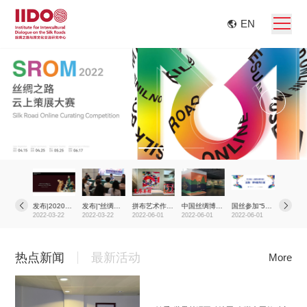
EN
发布|2020丝绸之路文化遗产十大文化事件发布
发布|​2020丝绸之路十大展览发布
发布|“丝绸之路周”新闻通气会通稿
拼布艺术作品《锦合》绚丽亮相国丝
中国丝绸博物馆与敦煌研究院合作推出的“敦煌丝绸”展上新啦
国丝参加“5•18国际博物馆日”中国主会场活动
03-22
2022-03-22
2022-03-22
2022-06-01
2022-06-01
2022-06-01
2022-04-
热点新闻
最新活动
More