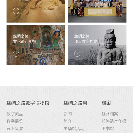
丝绸之路
丝绸之路
文化遗产年报
项目数字档案
丝绸之路数字博物馆
丝绸之路周
档案
数字藏品
新闻
丝路档案
数字展览
简介
丝路遗产年报
云上策展
主场馆活动
图书馆