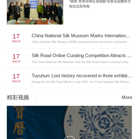
“锦秀·世界丝绸互动地图”在联合国教科文
组织总部亮相
17
China National Silk Museum Marks International Museum Day Forum with New Vision of Development
2022-07
China National Silk Museum (NSM) announced the successful conclusion of the 2022 International Museum Day Forum, which was held on May 17 to mark the 30th anniversary of the Museum with the theme “The Power of Museums: Research, Collaborations, and C
17
Silk Road Online Curating Competition Attracts Participation of over 120 Universities
2022-07
The China National Silk Museum held the Silk Road Online Curating Competition from April to July 2022, co-organized by Shanghai University and supported by Manycore Tech Inc. (KOOL).
17
Tuyuhun: Lost history recovered in three exhibitions organized by the China National Silk Museum
2022-07
During the 3rd Silk Road Week in July 2022, the China National Silk Museum held three exhibitions consecutively in Hangzhou, Dulan, and Samarkand, namely Qinghai Path: The Silk Roads in the 6th-8th
精彩视频
More