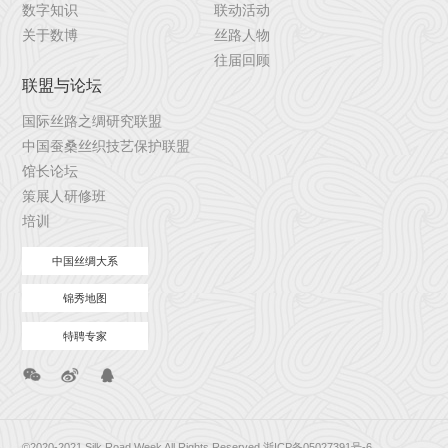
数字知识
联动活动
关于数博
丝路人物
往届回顾
联盟与论坛
国际丝路之绸研究联盟
中国蚕桑丝织技艺保护联盟
馆长论坛
策展人研修班
培训
中国丝绸大系
锦秀地图
特聘专家
©2020-2021 Silk Road Week All Rights Reserved
浙ICP备05027391号-6